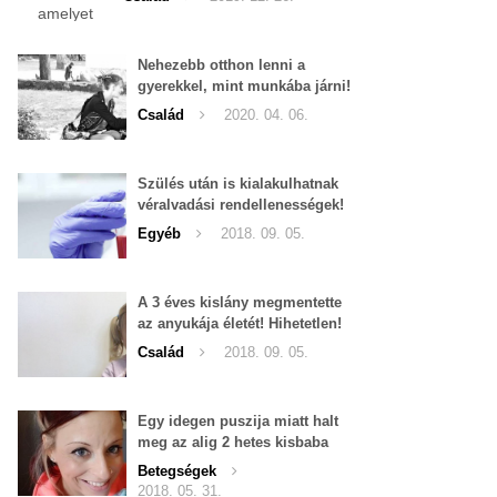
Nehezebb otthon lenni a
gyerekkel, mint munkába járni!
Család
2020. 04. 06.
Szülés után is kialakulhatnak
véralvadási rendellenességek!
Egyéb
2018. 09. 05.
A 3 éves kislány megmentette
az anyukája életét! Hihetetlen!
Család
2018. 09. 05.
Egy idegen puszija miatt halt
meg az alig 2 hetes kisbaba
Betegségek
2018. 05. 31.