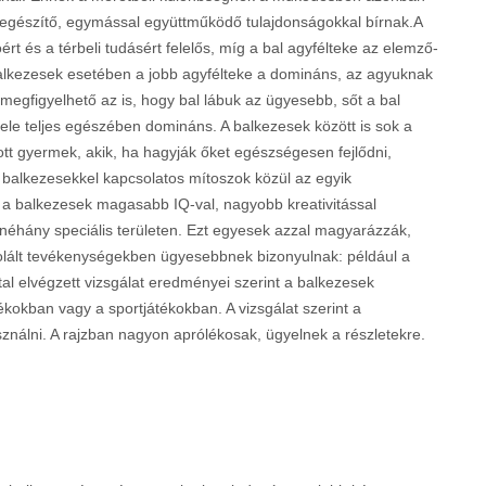
kiegészítő, egymással együttműködő tulajdonságokkal bírnak.A
ért és a térbeli tudásért felelős, míg a bal agyfélteke az elemző-
balkezesek esetében a jobb agyfélteke a domináns, az agyuknak
 megfigyelhető az is, hogy bal lábuk az ügyesebb, sőt a bal
fele teljes egészében domináns. A balkezesek között is sok a
tt gyermek, akik, ha hagyják őket egészségesen fejlődni,
 balkezesekkel kapcsolatos mítoszok közül az egyik
nt a balkezesek magasabb IQ-val, nagyobb kreativitással
 néhány speciális területen. Ezt egyesek azzal magyarázzák,
rolált tevékenységekben ügyesebbnek bizonyulnak: például a
tal elvégzett vizsgálat eredményei szerint a balkezesek
okban vagy a sportjátékokban. A vizsgálat szerint a
ználni. A rajzban nagyon aprólékosak, ügyelnek a részletekre.