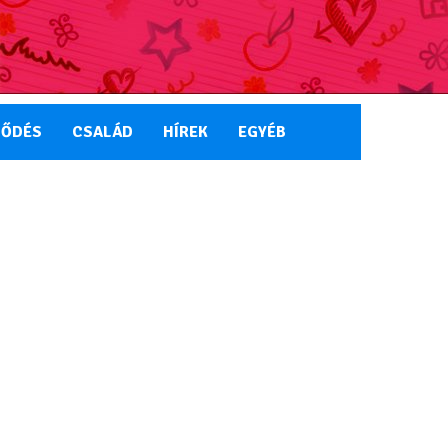
LŐDÉS
CSALÁD
HÍREK
EGYÉB