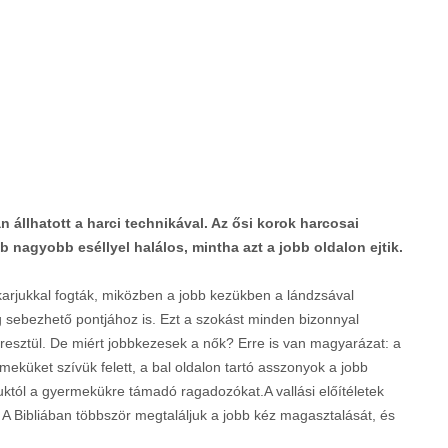
 állhatott a harci technikával. Az ősi korok harcosai
seb nagyobb eséllyel halálos, mintha azt a jobb oldalon ejtik.
karjukkal fogták, miközben a jobb kezükben a lándzsával
g sebezhető pontjához is. Ezt a szokást minden bizonnyal
esztül. De miért jobbkezesek a nők? Erre is van magyarázat: a
meküket szívük felett, a bal oldalon tartó asszonyok a jobb
uktól a gyermekükre támadó ragadozókat.A vallási előítéletek
 A Bibliában többször megtaláljuk a jobb kéz magasztalását, és