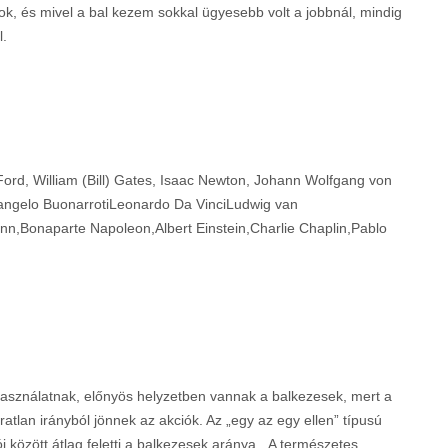
k, és mivel a bal kezem sokkal ügyesebb volt a jobbnál, mindig
l.
 Ford, William (Bill) Gates, Isaac Newton, Johann Wolfgang von
angelo BuonarrotiLeonardo Da VinciLudwig van
Bonaparte Napoleon,Albert Einstein,Charlie Chaplin,Pablo
asználatnak, előnyös helyzetben vannak a balkezesek, mert a
tlan irányból jönnek az akciók. Az „egy az egy ellen” típusú
ói között átlag feletti a balkezesek aránya. A természetes