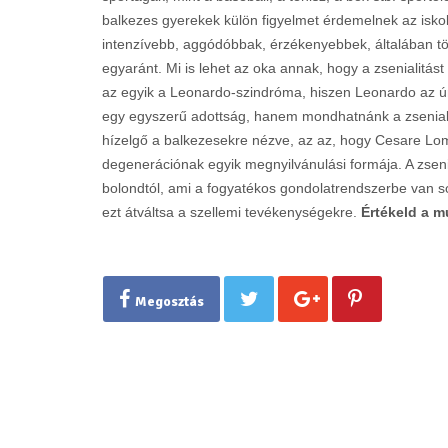
balkezes gyerekek külön figyelmet érdemelnek az iskol
intenzívebb, aggódóbbak, érzékenyebbek, általában töb
egyaránt. Mi is lehet az oka annak, hogy a zsenialitást
az egyik a Leonardo-szindróma, hiszen Leonardo az ún
egy egyszerű adottság, hanem mondhatnánk a zsenialit
hízelgő a balkezesekre nézve, az az, hogy Cesare Lomb
degenerációnak egyik megnyilvánulási formája. A zse
bolondtól, ami a fogyatékos gondolatrendszerbe van so
ezt átváltsa a szellemi tevékenységekre.
Értékeld a m
Megosztás