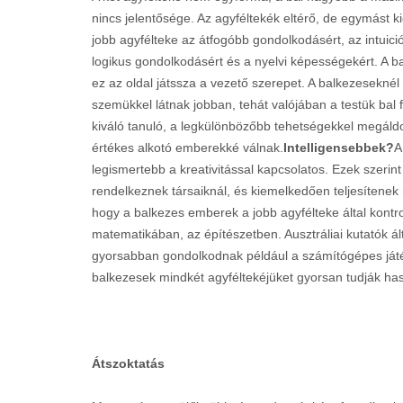
nincs jelentősége. Az agyféltekék eltérő, de egymást 
jobb agyfélteke az átfogóbb gondolkodásért, az intuició
logikus gondolkodásért és a nyelvi képességekért. A 
ez az oldal játssza a vezető szerepet. A balkezeseknél
szemükkel látnak jobban, tehát valójában a testük bal 
kiváló tanuló, a legkülönbözőbb tehetségekkel megáldo
értékes alkotó emberekké válnak.
Intelligensebbek?
A
legismertebb a kreativitással kapcsolatos. Ezek szeri
rendelkeznek társaiknál, és kiemelkedően teljesítenek
hogy a balkezes emberek a jobb agyfélteke által kont
matematikában, az építészetben. Ausztráliai kutatók ál
gyorsabban gondolkodnak például a számítógépes játék
balkezesek mindkét agyféltekéjüket gyorsan tudják has
Átszoktatás