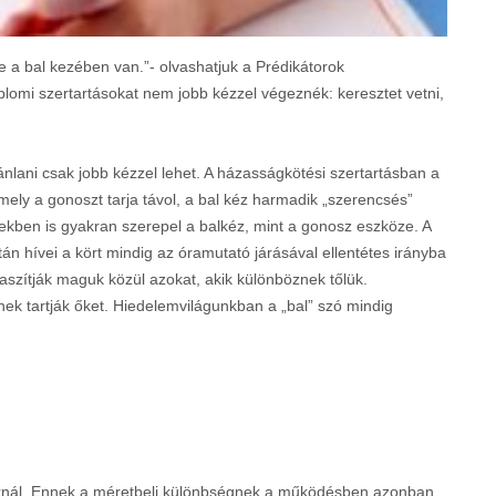
e a bal kezében van.”- olvashatjuk a Prédikátorok
lomi szertartásokat nem jobb kézzel végeznék: keresztet vetni,
jánlani csak jobb kézzel lehet. A házasságkötési szertartásban a
mely a gonoszt tarja távol, a bal kéz harmadik „szerencsés”
kben is gyakran szerepel a balkéz, mint a gonosz eszköze. A
n hívei a kört mindig az óramutató járásával ellentétes irányba
aszítják maguk közül azokat, akik különböznek tőlük.
ek tartják őket. Hiedelemvilágunkban a „bal” szó mindig
iknál. Ennek a méretbeli különbségnek a működésben azonban