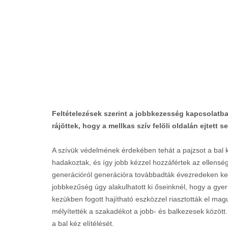
Feltételezések szerint a jobbkezesség kapcsolatban
rájöttek, hogy a mellkas szív felöli oldalán ejtett 
A szívük védelmének érdekében tehát a pajzsot a bal 
hadakoztak, és így jobb kézzel hozzáfértek az ellensé
generációról generációra továbbadták évezredeken ker
jobbkezűség úgy alakulhatott ki őseinknél, hogy a gyer
kezükben fogott hajítható eszközzel riasztották el mag
mélyítették a szakadékot a jobb- és balkezesek között.
a bal kéz elítélését.