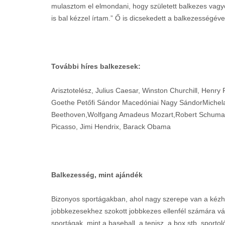
mulasztom el elmondani, hogy született balkezes vagyo
is bal kézzel írtam.” Ő is dicsekedett a balkezességéve
További híres balkezesek:
Arisztotelész, Julius Caesar, Winston Churchill, Henry
Goethe Petőfi Sándor Macedóniai Nagy SándorMichel
Beethoven,Wolfgang Amadeus Mozart,Robert Schumann,
Picasso, Jimi Hendrix, Barack Obama
Balkezesség, mint ajándék
Bizonyos sportágakban, ahol nagy szerepe van a kézh
jobbkezesekhez szokott jobbkezes ellenfél számára vára
sportágak, mint a baseball, a tenisz, a box stb. sportol