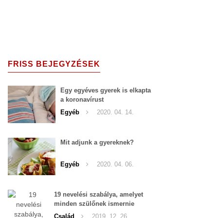
FRISS BEJEGYZÉSEK
Egy egyéves gyerek is elkapta
a koronavírust
Hódmezővásárhelyen
Egyéb
2020. 04. 14.
Mit adjunk a gyereknek?
Egyéb
2020. 04. 06.
19 nevelési szabálya, amelyet
minden szülőnek ismernie
kellene – Marie Montessoritól
Család
2019. 12. 26.