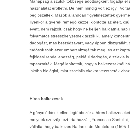
Manapság a szülők többsége adottságként fogadja el 
használatát erőltetni. De nem mindig volt ez így. Volta
begipszelték. Mások állandóan figyelmeztették gyermekü
Ilyenkor a gyerek remegő kézzel kiöntötte az ételt, csún
evett, nem rajzolt, csak hogy ne kelljen hallgatnia nap 
folyamatos stresszhelyzetnek teszik ki, amely koncent
dadogást, más beszédzavart, vagy éppen diszgráfiát, di
tudósok több ezer embert vizsgáltak meg, és azt kapt
fejlődési rendellenesség, például dadogás, diszlexia i
tapasztalták. Megállapították, hogy a balkezeseknél h
inkább biológiai, mint szociális okokra vezethetők vissz
Híres balkezesek
A gúnyolódások ellen legtöbbször a híres balkezeseket 
melynek szerzője ezt írta hozzá: „Francesco Santolini,
vállalta, hogy balkezes.Raffaelo de Montelupo (1505-1