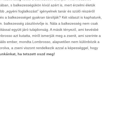
ában, s balkezességükön kívül azért is, mert érzelmi életük
b „egyéni foglalkozást” igényelnek tanár és szülő részéről
 és a balkezességet gyakran társítják? Két választ is kaphatunk,
. balkezesség zászlóvivője is. Nála a balkezesség nem csak
ással együtt járó tulajdonság. A másik tényező, ami kevésbé
rosso azt kutatta, miről ismerjük meg a zsenit, ami szerinte a
niális ember, mondta Lombrosso, alapvetően nem különbözik a
rolva, a zseni viszont rendelkezik azzal a képességgel, hogy
unkánkat, ha tetszett oszd meg!