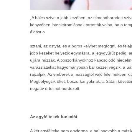
„A bölcs szíve a jobb kezében, az elmeháborodott szív
könyvében.Istenkáromlásnak tartották volna, ha a temp
áldást o
sztani, az ostyát, és a boros kelyhet megfogni, és fela
jobb kezeket helyezik egymásra, a jegygyűrűt pedig, a
ujjára húzzák. A boszorkányokhoz kapcsolódó hiedelme
varázslataikat hagyományosan bal kézzel végzik, a Sátá
rajzolják. Az emberek a másságtól való félelmükben kit
Megbélyegzik őket, boszorkányoknak, a Sátán követőin
negatív értelmet hordozott.
Az agyféltekék funkciói
A két agyfélteke nem egyforma, a bal nagyobb a más