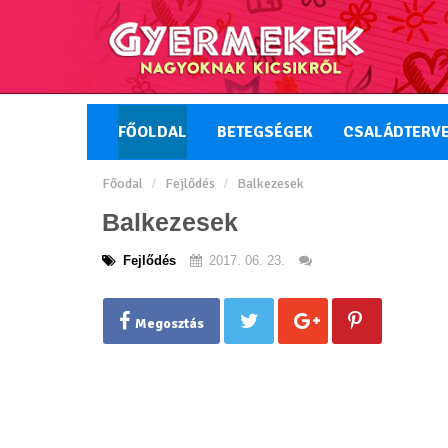
FŐOLDAL
BETEGSÉGEK
CSALÁDTERV
Főodal
Fejlődés
Balkezesek
Balkezesek
Fejlődés
2017. 06. 23.
Megosztás