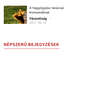
A hajgyógyász tanácsai
kismamáknak
Várandóság
2017. 09. 12.
NÉPSZERŰ BEJEGYZÉSEK