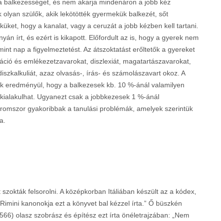
a balkezességet, és nem akarja mindenáron a jobb kéz
k olyan szülők, akik lekötötték gyermekük balkezét, sőt
ket, hogy a kanalat, vagy a ceruzát a jobb kézben kell tartani.
yán írt, és ezért is kikapott. Előfordult az is, hogy a gyerek nem
mint nap a figyelmeztetést. Az átszoktatást erőltetők a gyereket
ráció és emlékezetzavarokat, diszlexiát, magatartászavarokat,
szkalkuliát, azaz olvasás-, írás- és számolászavart okoz. A
ák eredményül, hogy a balkezesek kb. 10 %-ánál valamilyen
s kialakulhat. Ugyanezt csak a jobbkezesek 1 %-ánál
áromszor gyakoribbak a tanulási problémák, amelyek szerintük
a.
szokták felsorolni. A középkorban Itáliában készült az a kódex,
 Rimini kanonokja ezt a könyvet bal kézzel írta.” Ő büszkén
566) olasz szobrász és építész ezt írta önéletrajzában: „Nem