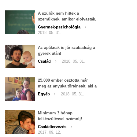
A szülők nem hittek a
szemüknek, amikor elolvasták,
milyen emailt írt a harmadikos
Gyermek-pszichológia
kislányuk új osztályfőnöke!
2018. 05. 31.
Az apáknak is jár szabadság a
gyerek után!
Család
2018. 05. 31.
25.000 ember osztotta már
meg az anyuka történetét, aki a
4 gyerekével vásárolt, és
Egyéb
2018. 05. 31.
leszólította egy idegen...
Minimum 3 hónap
felkészüléssel számolj!
Családtervezés
2017. 09. 12.