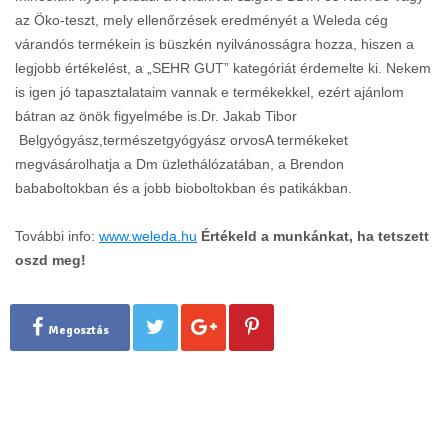
az Öko-teszt, mely ellenőrzések eredményét a Weleda cég
várandós termékein is büszkén nyilvánosságra hozza, hiszen a
legjobb értékelést, a „SEHR GUT” kategóriát érdemelte ki. Nekem
is igen jó tapasztalataim vannak e termékekkel, ezért ajánlom
bátran az önök figyelmébe is.Dr. Jakab Tibor
Belgyógyász,természetgyógyász orvosA termékeket
megvásárolhatja a Dm üzlethálózatában, a Brendon
bababoltokban és a jobb bioboltokban és patikákban.
További info:
www.weleda.hu
Értékeld a munkánkat, ha tetszett
oszd meg!
Megosztás