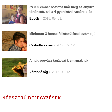
25.000 ember osztotta már meg az anyuka
történetét, aki a 4 gyerekével vásárolt, és
leszólította egy idegen...
Egyéb
2018. 05. 31.
Minimum 3 hónap felkészüléssel számolj!
Családtervezés
2017. 09. 12.
A hajgyógyász tanácsai kismamáknak
Várandóság
2017. 09. 12.
NÉPSZERŰ BEJEGYZÉSEK