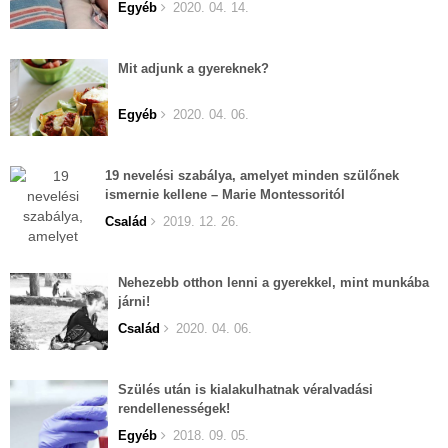
Egyéb
2020. 04. 14.
Mit adjunk a gyereknek?
Egyéb
2020. 04. 06.
19 nevelési szabálya, amelyet minden szülőnek
ismernie kellene – Marie Montessoritól
Család
2019. 12. 26.
Nehezebb otthon lenni a gyerekkel, mint munkába
járni!
Család
2020. 04. 06.
Szülés után is kialakulhatnak véralvadási
rendellenességek!
Egyéb
2018. 09. 05.