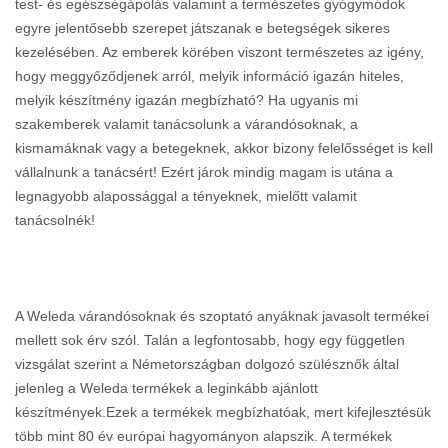
test- és egészségápolás valamint a természetes gyógymódok
egyre jelentősebb szerepet játszanak e betegségek sikeres
kezelésében. Az emberek körében viszont természetes az igény,
hogy meggyőződjenek arról, melyik információ igazán hiteles,
melyik készítmény igazán megbízható? Ha ugyanis mi
szakemberek valamit tanácsolunk a várandósoknak, a
kismamáknak vagy a betegeknek, akkor bizony felelősséget is kell
vállalnunk a tanácsért! Ezért járok mindig magam is utána a
legnagyobb alapossággal a tényeknek, mielőtt valamit
tanácsolnék!
A Weleda várandósoknak és szoptató anyáknak javasolt termékei
mellett sok érv szól. Talán a legfontosabb, hogy egy független
vizsgálat szerint a Németországban dolgozó szülésznők által
jelenleg a Weleda termékek a leginkább ajánlott
készítmények.Ezek a termékek megbízhatóak, mert kifejlesztésük
több mint 80 év európai hagyományon alapszik. A termékek