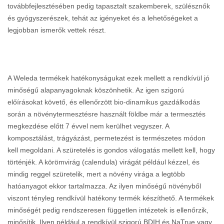
továbbfejlesztésében pedig tapasztalt szakemberek, szülésznők
és gyógyszerészek, tehát az igényeket és a lehetőségeket a
legjobban ismerők vettek részt.
A Weleda termékek hatékonyságukat ezek mellett a rendkívül jó
minőségű alapanyagoknak köszönhetik. Az igen szigorú
előírásokat követő, és ellenőrzött bio-dinamikus gazdálkodás
során a növénytermesztésre használt földbe már a termesztés
megkezdése előtt 7 évvel nem kerülhet vegyszer. A
komposztálást, trágyázást, permetezést is természetes módon
kell megoldani. A szüretelés is gondos válogatás mellett kell, hogy
történjék. A körömvirág (calendula) virágát például kézzel, és
mindig reggel szüretelik, mert a növény virága a legtöbb
hatóanyagot ekkor tartalmazza. Az ilyen minőségű növényből
viszont tényleg rendkívül hatékony termék készíthető. A termékek
minőségét pedig rendszeresen független intézetek is ellenőrzik,
minősítik. Ilyen például a rendkívül szigorú BDIH és NaTrue vagy