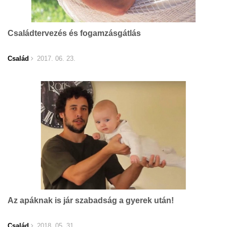
Családtervezés és fogamzásgátlás
Család
2017. 06. 23.
Az apáknak is jár szabadság a gyerek után!
Család
2018. 05. 31.