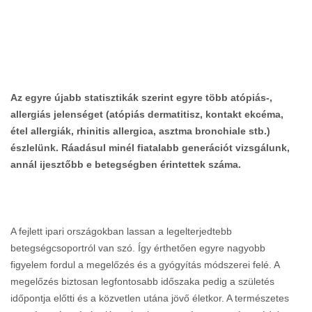
Az egyre újabb statisztikák szerint egyre több atópiás-,
allergiás jelenséget (atópiás dermatitisz, kontakt ekcéma,
étel allergiák, rhinitis allergica, asztma bronchiale stb.)
észlelünk. Ráadásul minél fiatalabb generációt vizsgálunk,
annál ijesztőbb e betegségben érintettek száma.
A fejlett ipari országokban lassan a legelterjedtebb
betegségcsoportról van szó. Így érthetően egyre nagyobb
figyelem fordul a megelőzés és a gyógyítás módszerei felé. A
megelőzés biztosan legfontosabb időszaka pedig a születés
időpontja előtti és a közvetlen utána jövő életkor. A természetes