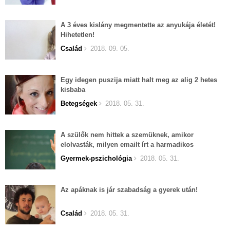
A 3 éves kislány megmentette az anyukája életét!
Hihetetlen!
Család
2018. 09. 05.
Egy idegen puszija miatt halt meg az alig 2 hetes
kisbaba
Betegségek
2018. 05. 31.
A szülők nem hittek a szemüknek, amikor
elolvasták, milyen emailt írt a harmadikos
kislányuk új osztályfőnöke!
Gyermek-pszichológia
2018. 05. 31.
Az apáknak is jár szabadság a gyerek után!
Család
2018. 05. 31.